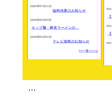
【９月の定休日】
2026年07月11日
9月2日 火曜日
20
臨時休業のお知らせ
【
9月8日(月)～9月11日(木) 店舗改修工事の為、連休
2026年06月25日
9月16日 火曜日
20
カップ麺・棒状ラーメンの...
9月24日 水曜日 振替休日
【
2026年05月31日
テレビ放映のお知らせ
9月30日 火曜日
20
※ 9月23日 火曜日(秋分の日)は、営業いたします。
>>一覧ページ
【臨時休業のお知らせ】
【送料変更】
【７月の定休日】