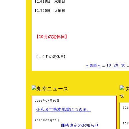
11月18日 水曜日
11月25日 火曜日
【10月の定休日】
【１０月の定休日】
« 先頭
«
...
10
20
30
.
10月07日 火曜日
10月14日 火曜日
10月21日 水曜日
10月28日 火曜日
2026年07月30日
20
令和８年熊本地震につきま...
【９月の定休日】
2026年07月22日
20
価格改定のお知らせ