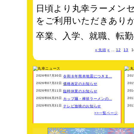
日頃より丸幸ラーメン
をご利用いただきあり
卒業、入学、就職、転
春のご挨拶や、お礼の
« 先頭
«
...
12
13
1
て丸幸の美味しい
ラーメンを送りません
2026年07月30日
20
令和８年熊本地震につきま...
2026年07月22日
20
価格改定のお知らせ
メッセージご希望は備
2026年07月11日
20
臨時休業のお知らせ
2026年06月25日
20
カップ麺・棒状ラーメンの...
2026年05月31日
20
またこの度３月より【
テレビ放映のお知らせ
>>一覧ページ
オリジナル丼の仕入れ