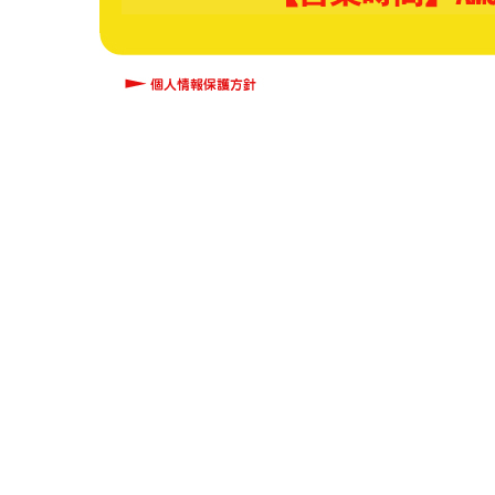
ニュースただいま佐
令和６年２月１９日NH
佐賀』をご覧いただき
６分間の【ショートト
ンセンターを取り上げ
Miss International
の吉松育美さんが召し