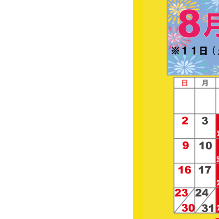
≪伊勢丹府中店＝大
≪伊勢丹府中店＝大九州
【期間】 平成２５年２
【時間】 午前１０時～
【場所】 伊勢丹府中店
東京都府中市宮町１－４
*************************
イートインコーナーにて
催事限定の人気メニュー
【イートイン営業時間】
<最終日４時終了/ラスト
お持ち帰りラーメンの販
*************************
近隣にお住まいのお客様
皆様のご来場、心よりお