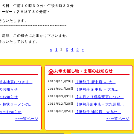
 各日 午前１０時３０分～午後６時３０分
オーダー：各日終了３０分前>
売もいたします。
****************************************
、是非、この機会にお出かけ下さいませ。
待ちいたしております。
«
1
2
3
4
5
»
九州展のお知らせ】
事場
2015年11月29日
本地震につきま...
《伊勢丹 府中店 ＝ 大...
2015年01月28日
のお知らせ
【伊勢丹 府中店 ＝大九...
５年８月２１日（水）～８月２６日（月） 〈６日間〉
2014年03月31日
のお知らせ
【４月より価格変更につい...
３０分 ～ １９時３０分 〈最終日１７時閉場〉
2013年12月25日
棒状ラーメンの...
【伊勢丹府中店＝大九州展...
１１時 ～６時３０分 （※最終日３時終了 ラストオーダー各日終了３０分前）
2013年07月24日
映のお知らせ
【伊勢丹 浦和店 大九州...
出来立てのラーメンをお召し上がりいただけます。
売もいたします。
>>一覧ページ
>>一覧ページ
ちいたしております。