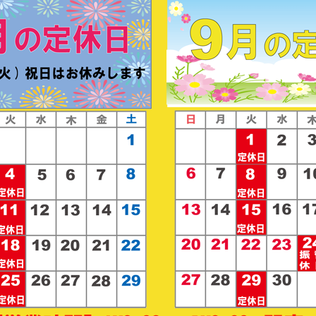
九州展≫のお知らせ
展≫出店が決定しました！！
月６日（水）～１１日（月）
午後７時（最終日６時終了）
＝８階催物場
１－２ ＴＥＬ：０４２－３３４－１１１１
****************************************
出来立ての丸幸ラーメンをお召し上がりいただけます。
『スペシャルラーメン』が登場します！
 各日１０時３０分～６時３０分
オーダー：各日終了３０分前>
売もいたします。
****************************************
、是非、この機会にお出かけ下さいませ。
待ちいたしております。