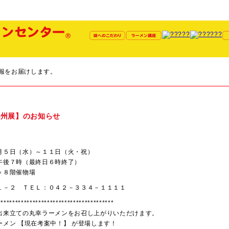
九州展】のお知らせ
月５日（水）～１１日（火・祝）
午後７時（最終日６時終了）
＝８階催物場
１－２ ＴＥＬ：０４２－３３４－１１１１
****************************************
出来立ての丸幸ラーメンをお召し上がりいただけます。
メン 【現在考案中！】 が登場します！