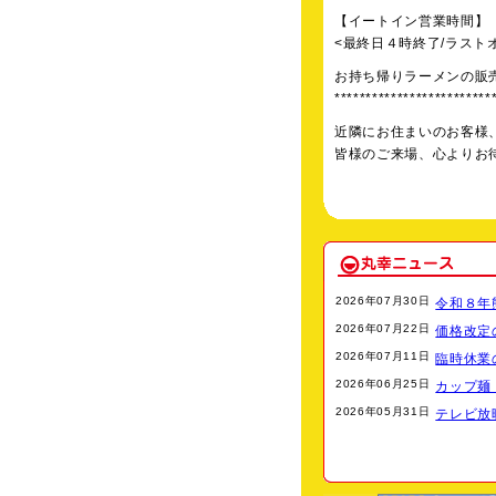
【イートイン営業時間】
<最終日４時終了/ラスト
お持ち帰りラーメンの販
*************************
近隣にお住まいのお客様
皆様のご来場、心よりお
【伊勢丹 浦和店 大
伊勢丹 浦和店 7階＝催
2026年07月30日
令和８年熊
＝大九州展＝
2026年07月22日
価格改定
【期 間】 平成２
2026年07月11日
臨時休業
【営業時間】 １０時
2026年06月25日
カップ麺・
【イートイン営業時間】
2026年05月31日
テレビ放
イートインコーナーにて
お持ち帰りラーメンの販
皆様のご来場心よりお待